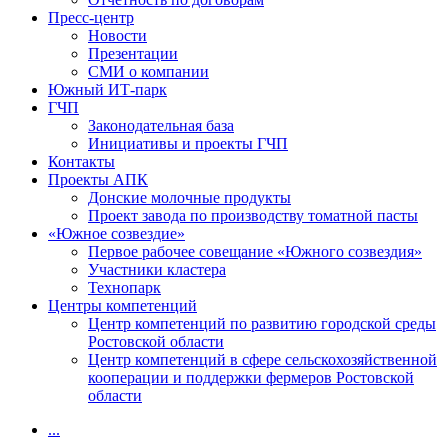
Пресс-центр
Новости
Презентации
СМИ о компании
Южный ИТ-парк
ГЧП
Законодательная база
Инициативы и проекты ГЧП
Контакты
Проекты АПК
Донские молочные продукты
Проект завода по производству томатной пасты
«Южное созвездие»
Первое рабочее совещание «Южного созвездия»
Участники кластера
Технопарк
Центры компетенций
Центр компетенций по развитию городской среды
Ростовской области
Центр компетенций в сфере сельскохозяйственной
кооперации и поддержки фермеров Ростовской
области
...