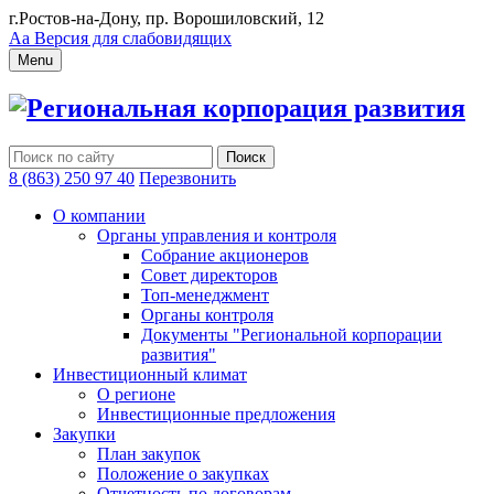
г.Ростов-на-Дону, пр. Ворошиловский, 12
Аа
Версия для слабовидящих
Menu
Региональная корпорация развития
8 (863) 250 97 40
Перезвонить
О компании
Органы управления и контроля
Собрание акционеров
Совет директоров
Топ-менеджмент
Органы контроля
Документы "Региональной корпорации
развития"
Инвестиционный климат
О регионе
Инвестиционные предложения
Закупки
План закупок
Положение о закупках
Отчетность по договорам