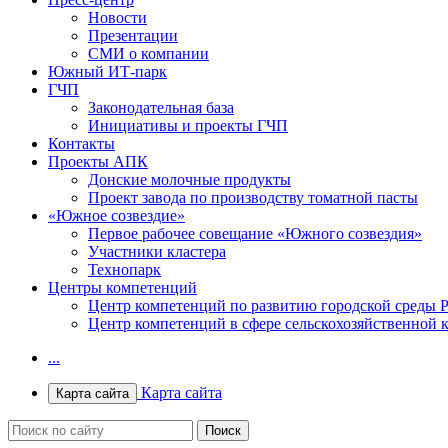
Новости
Презентации
СМИ о компании
Южный ИТ-парк
ГЧП
Законодательная база
Инициативы и проекты ГЧП
Контакты
Проекты АПК
Донские молочные продукты
Проект завода по производству томатной пасты
«Южное созвездие»
Первое рабочее совещание «Южного созвездия»
Участники кластера
Технопарк
Центры компетенций
Центр компетенций по развитию городской среды Р
Центр компетенций в сфере сельскохозяйственной 
...
Карта сайта
Карта сайта