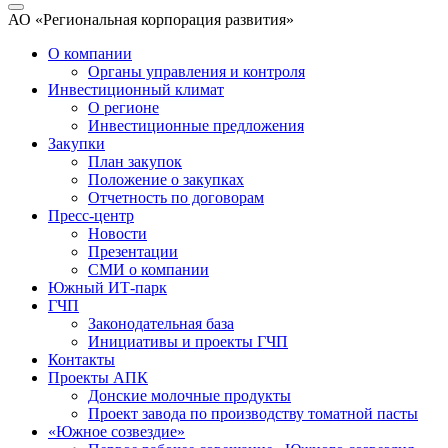
АО «Региональная корпорация развития»
О компании
Органы управления и контроля
Инвестиционный климат
О регионе
Инвестиционные предложения
Закупки
План закупок
Положение о закупках
Отчетность по договорам
Пресс-центр
Новости
Презентации
СМИ о компании
Южный ИТ-парк
ГЧП
Законодательная база
Инициативы и проекты ГЧП
Контакты
Проекты АПК
Донские молочные продукты
Проект завода по производству томатной пасты
«Южное созвездие»