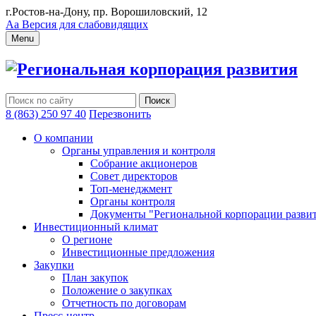
г.Ростов-на-Дону, пр. Ворошиловский, 12
Аа
Версия для слабовидящих
Menu
Региональная корпорация развития
8 (863) 250 97 40
Перезвонить
О компании
Органы управления и контроля
Собрание акционеров
Совет директоров
Топ-менеджмент
Органы контроля
Документы "Региональной корпорации разви
Инвестиционный климат
О регионе
Инвестиционные предложения
Закупки
План закупок
Положение о закупках
Отчетность по договорам
Пресс-центр