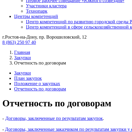
Первое рабочее совещание «Южного созвездия»
Участники кластера
Технопарк
Центры компетенций
Центр компетенций по развитию городской среды Р
Центр компетенций в сфере сельскохозяйственной 
г.Ростов-на-Дону, пр. Ворошиловский, 12
8 (863) 250 97 40
Главная
Закупки
Отчетность по договорам
Закупки
План закупок
Положение о закупках
Отчетность по договорам
Отчетность по договорам
-
Договоры, заключенные по результатам закупок
.
-
Договоры, заключенные заказчиком по результатам закупки у