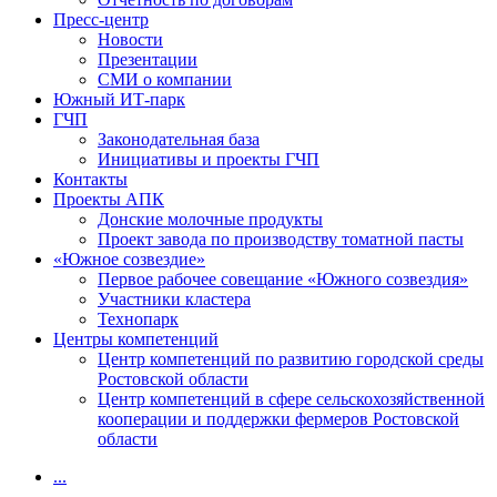
Пресс-центр
Новости
Презентации
СМИ о компании
Южный ИТ-парк
ГЧП
Законодательная база
Инициативы и проекты ГЧП
Контакты
Проекты АПК
Донские молочные продукты
Проект завода по производству томатной пасты
«Южное созвездие»
Первое рабочее совещание «Южного созвездия»
Участники кластера
Технопарк
Центры компетенций
Центр компетенций по развитию городской среды
Ростовской области
Центр компетенций в сфере сельскохозяйственной
кооперации и поддержки фермеров Ростовской
области
...