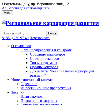
г.Ростов-на-Дону, пр. Ворошиловский, 12
Аа
Версия для слабовидящих
Menu
Региональная корпорация развития
8 (863) 250 97 40
Перезвонить
О компании
Органы управления и контроля
Собрание акционеров
Совет директоров
Топ-менеджмент
Органы контроля
Документы "Региональной корпорации
развития"
Инвестиционный климат
О регионе
Инвестиционные предложения
Закупки
План закупок
Положение о закупках
Отчетность по договорам