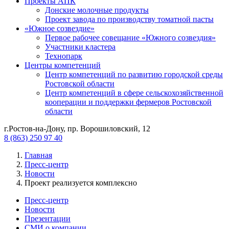
Проекты АПК
Донские молочные продукты
Проект завода по производству томатной пасты
«Южное созвездие»
Первое рабочее совещание «Южного созвездия»
Участники кластера
Технопарк
Центры компетенций
Центр компетенций по развитию городской среды
Ростовской области
Центр компетенций в сфере сельскохозяйственной
кооперации и поддержки фермеров Ростовской
области
г.Ростов-на-Дону, пр. Ворошиловский, 12
8 (863) 250 97 40
Главная
Пресс-центр
Новости
Проект реализуется комплексно
Пресс-центр
Новости
Презентации
СМИ о компании