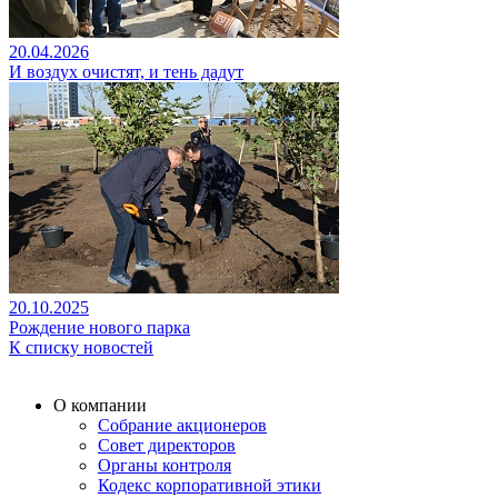
20.04.2026
И воздух очистят, и тень дадут
20.10.2025
Рождение нового парка
К списку новостей
О компании
Собрание акционеров
Совет директоров
Органы контроля
Кодекс корпоративной этики