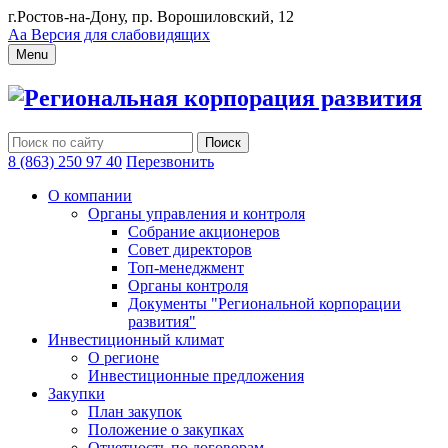
г.Ростов-на-Дону, пр. Ворошиловский, 12
Аа
Версия для слабовидящих
Menu
Региональная корпорация развития
8 (863) 250 97 40
Перезвонить
О компании
Органы управления и контроля
Собрание акционеров
Совет директоров
Топ-менеджмент
Органы контроля
Документы "Региональной корпорации
развития"
Инвестиционный климат
О регионе
Инвестиционные предложения
Закупки
План закупок
Положение о закупках
Отчетность по договорам