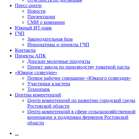
Пресс-центр
Новости
Презентации
СМИ о компании
Южный ИТ-парк
ГЧП
Законодательная база
Инициативы и проекты ГЧП
Контакты
Проекты АПК
Донские молочные продукты
Проект завода по производству томатной пасты
«Южное созвездие»
Первое рабочее совещание «Южного созвездия»
Участники кластера
Технопарк
Центры компетенций
Центр компетенций по развитию городской среды
Ростовской области
Центр компетенций в сфере сельскохозяйственной
кооперации и поддержки фермеров Ростовской
области
...