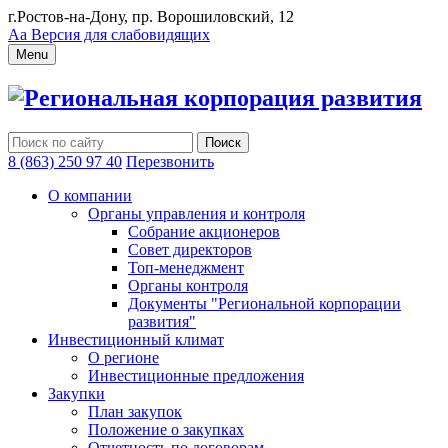
г.Ростов-на-Дону, пр. Ворошиловский, 12
Аа
Версия для слабовидящих
Menu
Региональная корпорация развития
8 (863) 250 97 40
Перезвонить
О компании
Органы управления и контроля
Собрание акционеров
Совет директоров
Топ-менеджмент
Органы контроля
Документы "Региональной корпорации
развития"
Инвестиционный климат
О регионе
Инвестиционные предложения
Закупки
План закупок
Положение о закупках
Отчетность по договорам