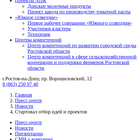
Проекты АПК
Донские молочные продукты
Проект завода по производству томатной пасты
«Южное созвездие»
Первое рабочее совещание «Южного созвездия»
Участники кластера
Технопарк
Центры компетенций
Центр компетенций по развитию городской среды
Ростовской области
Центр компетенций в сфере сельскохозяйственной
кооперации и поддержки фермеров Ростовской
области
г.Ростов-на-Дону, пр. Ворошиловский, 12
8 (863) 250 97 40
Главная
Пресс-центр
Новости
Стартовал отбор идей и проектов
Пресс-центр
Новости
Презентации
СМИ о компании