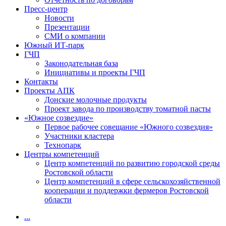
Пресс-центр
Новости
Презентации
СМИ о компании
Южный ИТ-парк
ГЧП
Законодательная база
Инициативы и проекты ГЧП
Контакты
Проекты АПК
Донские молочные продукты
Проект завода по производству томатной пасты
«Южное созвездие»
Первое рабочее совещание «Южного созвездия»
Участники кластера
Технопарк
Центры компетенций
Центр компетенций по развитию городской среды
Ростовской области
Центр компетенций в сфере сельскохозяйственной
кооперации и поддержки фермеров Ростовской
области
...