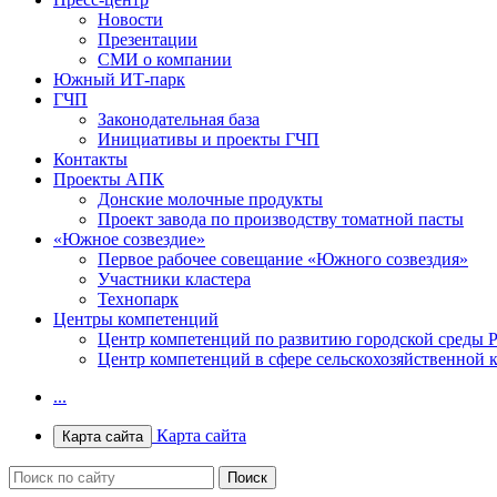
Новости
Презентации
СМИ о компании
Южный ИТ-парк
ГЧП
Законодательная база
Инициативы и проекты ГЧП
Контакты
Проекты АПК
Донские молочные продукты
Проект завода по производству томатной пасты
«Южное созвездие»
Первое рабочее совещание «Южного созвездия»
Участники кластера
Технопарк
Центры компетенций
Центр компетенций по развитию городской среды Р
Центр компетенций в сфере сельскохозяйственной 
...
Карта сайта
Карта сайта