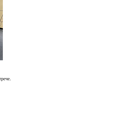
трече.