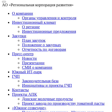
АО «Региональная корпорация развития»
О компании
Органы управления и контроля
Инвестиционный климат
О регионе
Инвестиционные предложения
Закупки
План закупок
Положение о закупках
Отчетность по договорам
Пресс-центр
Новости
Презентации
СМИ о компании
Южный ИТ-парк
ГЧП
Законодательная база
Инициативы и проекты ГЧП
Контакты
Проекты АПК
Донские молочные продукты
Проект завода по производству томатной пасты
«Южное созвездие»