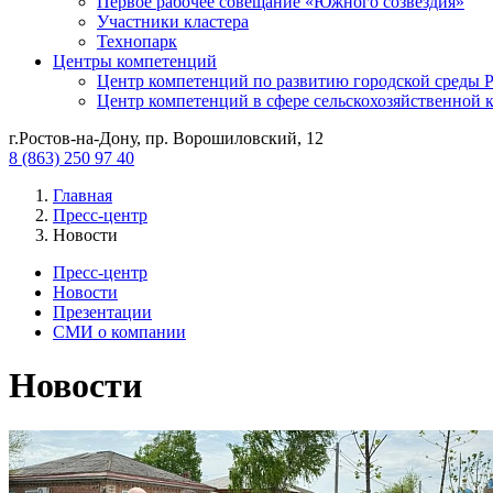
Первое рабочее совещание «Южного созвездия»
Участники кластера
Технопарк
Центры компетенций
Центр компетенций по развитию городской среды Р
Центр компетенций в сфере сельскохозяйственной 
г.Ростов-на-Дону, пр. Ворошиловский, 12
8 (863) 250 97 40
Главная
Пресс-центр
Новости
Пресс-центр
Новости
Презентации
СМИ о компании
Новости